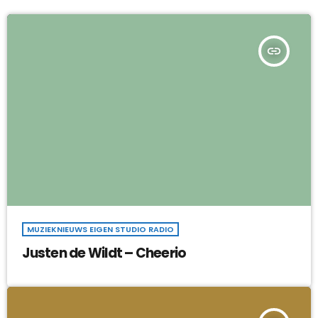
insert_link
MUZIEKNIEUWS EIGEN STUDIO RADIO
Justen de Wildt – Cheerio