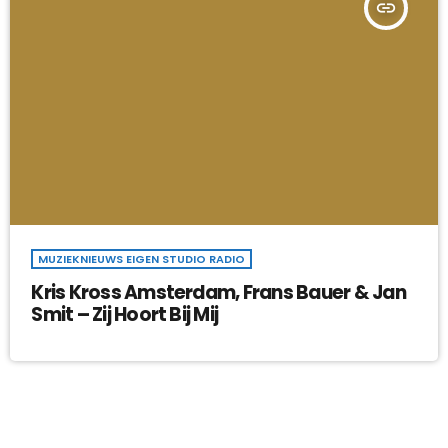
insert_link
MUZIEKNIEUWS EIGEN STUDIO RADIO
Kris Kross Amsterdam, Frans Bauer & Jan
Smit – Zij Hoort Bij Mij