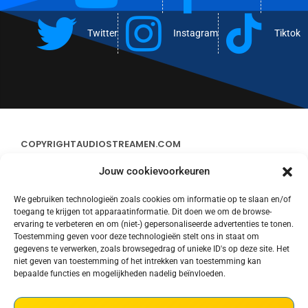
Twitter
Instagram
Tiktok
COPYRIGHT
AUDIOSTREAMEN.COM
Jouw cookievoorkeuren
ADVERTEREN
We gebruiken technologieën zoals cookies om informatie op te slaan en/of
toegang te krijgen tot apparaatinformatie. Dit doen we om de browse-
CONTACT
ervaring te verbeteren en om (niet-) gepersonaliseerde advertenties te tonen.
Toestemming geven voor deze technologieën stelt ons in staat om
gegevens te verwerken, zoals browsegedrag of unieke ID's op deze site. Het
STREAMS
niet geven van toestemming of het intrekken van toestemming kan
bepaalde functies en mogelijkheden nadelig beïnvloeden.
PRIVACY POLICY