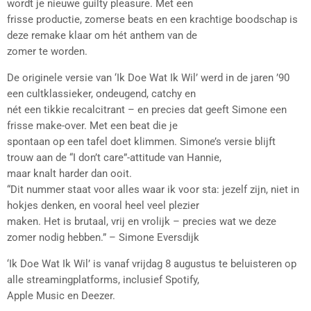
wordt je nieuwe guilty pleasure. Met een
frisse productie, zomerse beats en een krachtige boodschap is
deze remake klaar om hét anthem van de
zomer te worden.
De originele versie van ‘Ik Doe Wat Ik Wil’ werd in de jaren ’90
een cultklassieker, ondeugend, catchy en
nét een tikkie recalcitrant – en precies dat geeft Simone een
frisse make-over. Met een beat die je
spontaan op een tafel doet klimmen. Simone’s versie blijft
trouw aan de “I don’t care”-attitude van Hannie,
maar knalt harder dan ooit.
“Dit nummer staat voor alles waar ik voor sta: jezelf zijn, niet in
hokjes denken, en vooral heel veel plezier
maken. Het is brutaal, vrij en vrolijk – precies wat we deze
zomer nodig hebben.” – Simone Eversdijk
‘Ik Doe Wat Ik Wil’ is vanaf vrijdag 8 augustus te beluisteren op
alle streamingplatforms, inclusief Spotify,
Apple Music en Deezer.