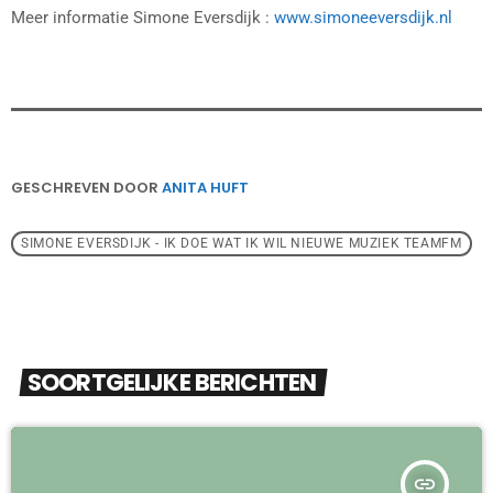
Meer informatie Simone Eversdijk :
www.simoneeversdijk.nl
GESCHREVEN DOOR
ANITA HUFT
SIMONE EVERSDIJK - IK DOE WAT IK WIL NIEUWE MUZIEK TEAMFM
SOORTGELIJKE BERICHTEN
insert_link