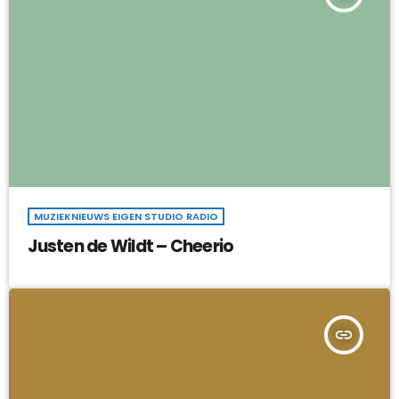
MUZIEKNIEUWS EIGEN STUDIO RADIO
Justen de Wildt – Cheerio
insert_link