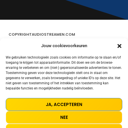
COPYRIGHT
AUDIOSTREAMEN.COM
Jouw cookievoorkeuren
ADVERTEREN
We gebruiken technologieën zoals cookies om informatie op te slaan en/of
toegang te krijgen tot apparaatinformatie. Dit doen we om de browse-
CONTACT
ervaring te verbeteren en om (niet-) gepersonaliseerde advertenties te tonen.
Toestemming geven voor deze technologieën stelt ons in staat om
gegevens te verwerken, zoals browsegedrag of unieke ID's op deze site. Het
STREAMS
niet geven van toestemming of het intrekken van toestemming kan
bepaalde functies en mogelijkheden nadelig beïnvloeden.
PRIVACY POLICY
JA, ACCEPTEREN
COOKIE POLICY (EU)
NEE
TERMS AND CONDITIONS