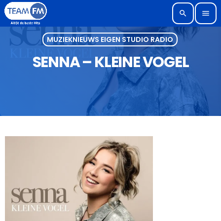
search
menu
MUZIEKNIEUWS EIGEN STUDIO RADIO
SENNA – KLEINE VOGEL