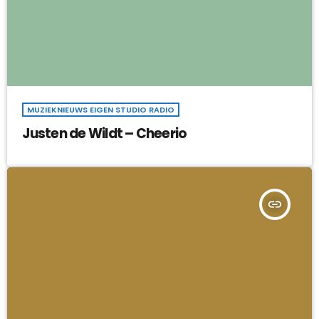
MUZIEKNIEUWS EIGEN STUDIO RADIO
Justen de Wildt – Cheerio
insert_link