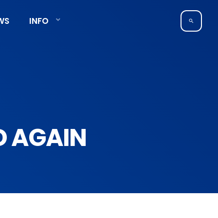
WS
INFO
search
D AGAIN