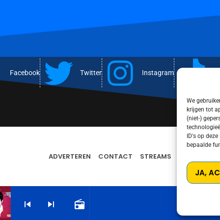
Facebook
Twitter
Instagram
T
We gebruiken
krijgen tot 
(niet-) gepe
technologieë
ID's op deze
bepaalde fun
ADVERTEREN
CONTACT
STREAMS
PRIVACY PO
JA, A
skip_previous
skip_next
radio