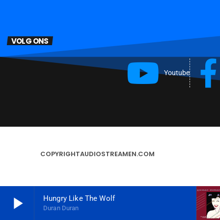
VOLG ONS
Youtube
COPYRIGHT
AUDIOSTREAMEN.COM
play_arrow
Hungry Like The Wolf
Duran Duran