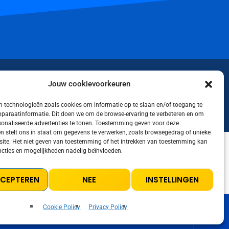
iktok
Jouw cookievoorkeuren
 technologieën zoals cookies om informatie op te slaan en/of toegang te
apparaatinformatie. Dit doen we om de browse-ervaring te verbeteren en om
rsonaliseerde advertenties te tonen. Toestemming geven voor deze
n stelt ons in staat om gegevens te verwerken, zoals browsegedrag of unieke
 site. Het niet geven van toestemming of het intrekken van toestemming kan
cties en mogelijkheden nadelig beïnvloeden.
LICY
COOKIE POLICY (EU)
TERMS AND CONDITIONS
CCEPTEREN
NEE
INSTELLINGEN
Cookie Policy
Privacy Policy
volume_up
playlist_play
00:00