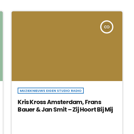
insert_link
MUZIEKNIEUWS EIGEN STUDIO RADIO
Kris Kross Amsterdam, Frans
Bauer & Jan Smit – Zij Hoort Bij Mij