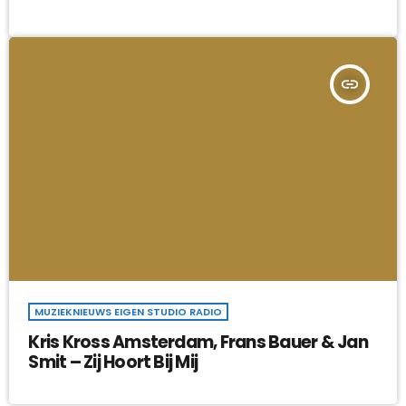
insert_link
MUZIEKNIEUWS EIGEN STUDIO RADIO
Kris Kross Amsterdam, Frans Bauer & Jan
Smit – Zij Hoort Bij Mij