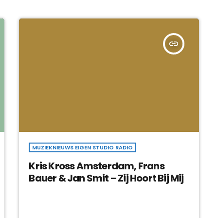
insert_link
MUZIEKNIEUWS EIGEN STUDIO RADIO
Kris Kross Amsterdam, Frans
Bauer & Jan Smit – Zij Hoort Bij Mij