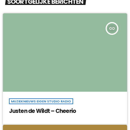
SOORTGELIJKE BERICHTEN
insert_link
MUZIEKNIEUWS EIGEN STUDIO RADIO
Justen de Wildt – Cheerio