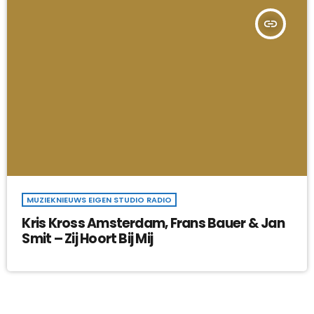
insert_link
MUZIEKNIEUWS EIGEN STUDIO RADIO
Kris Kross Amsterdam, Frans Bauer & Jan
Smit – Zij Hoort Bij Mij