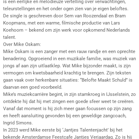
is een eerlijke en melodieuze vertelling over verwachtingen,
teleurstellingen en het onder ogen zien van je eigen beloftes.
De single is geschreven door Sem van Roozendaal en Bram
Koopmans, met een warme, filmische productie van Lars
Koehoorn – bekend om zijn werk voor opkomend Nederlands
talent.
Over Mike Oskam:
Mike Oskam is een zanger met een rauw randje en een oprechte
benadering. Opgroeiend in een muzikale familie, was muziek van
jongs af aan zijn uitlaatklep. Wat Mike bijzonder maakt, is zijn
vermogen om kwetsbaarheid krachtig te brengen. Zijn teksten
gaan vaak over herkenbare situaties: “Belofte Maakt Schuld” is
daarvan een goed voorbeeld.
Mike’s muziekcarrière begint, in zijn stamkroeg in IJsselstein, zo
ontdekte hij dat hij met zingen een goede sfeer weet te creëren.
Vanaf dat moment is hij zich meer gaan focussen op zijn zang
en heeft aansluiting gevonden bij een geweldige zangcoach,
Ingrid Simons.
In 2023 werd Mike eerste bij ‘Jantjes Talentenjacht’ bij het
bekende Amsterdamse Feestcafe Jantjes Verjaardag. Zo is hij