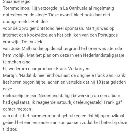
Spaanse regio
Torremolinos. Hij verzorgde in La Carihuela al regelmatig
optredens en de single ‘Deze avond’ bleef ook daar niet
onopgemerkt. Het idee
voor de opvolger ontstond heel spontaan. Martijn was op
internet een kookvideo aan het bekijken van een Portugees
vrouwtje. De muziek
van José Malhoa die op de achtergrond te horen was stemde
hem vrolijk. Met het plan om deze in een Nederlandstalig jasje
te steken ging
hij wederom naar producer Frank Verkooyen.
Martijn: ‘Nadat ik heel enthousiast de originele track aan Frank
liet horen begon hij te lachen en vertelde dat hij 18 jaar geleden
deze
melodielijn in een Nederlandstalige bewerking op een album
had geplaatst. Ik reageerde natuurlijk teleurgesteld. Frank gaf
echter meteen
aan dat ik het nummer mocht gebruiken en dat hij op muzikaal
gebied het één en ander aan zou passen zodat het beter bij deze
tijd zou