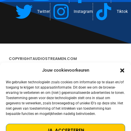
Twitter
Instagram
Tiktok
COPYRIGHT
AUDIOSTREAMEN.COM
Jouw cookievoorkeuren
ADVERTEREN
We gebruiken technologieën zoals cookies om informatie op te slaan en/of
toegang te krijgen tot apparaatinformatie. Dit doen we om de browse-
CONTACT
ervaring te verbeteren en om (niet-) gepersonaliseerde advertenties te tonen.
Toestemming geven voor deze technologieën stelt ons in staat om
gegevens te verwerken, zoals browsegedrag of unieke ID's op deze site. Het
STREAMS
niet geven van toestemming of het intrekken van toestemming kan
bepaalde functies en mogelijkheden nadelig beïnvloeden.
PRIVACY POLICY
JA, ACCEPTEREN