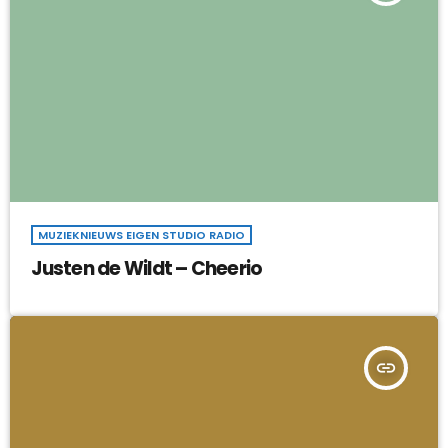
MUZIEKNIEUWS EIGEN STUDIO RADIO
Justen de Wildt – Cheerio
insert_link