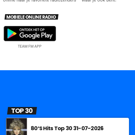
online naar je favoriete radiozenders – waar je ook bent!
MOBIELE ONLINE RADIO
TEAM FM APP
TOP 30
80’S Hits Top 30 31-07-2026