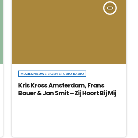
insert_link
MUZIEKNIEUWS EIGEN STUDIO RADIO
Kris Kross Amsterdam, Frans
Bauer & Jan Smit – Zij Hoort Bij Mij