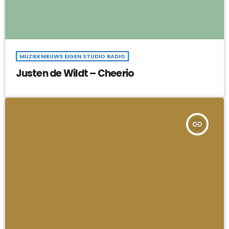
MUZIEKNIEUWS EIGEN STUDIO RADIO
Justen de Wildt – Cheerio
insert_link