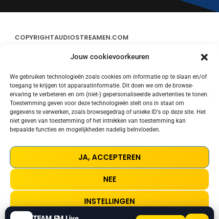
COPYRIGHT
AUDIOSTREAMEN.COM
Jouw cookievoorkeuren
ADVERTEREN
We gebruiken technologieën zoals cookies om informatie op te slaan en/of
toegang te krijgen tot apparaatinformatie. Dit doen we om de browse-
CONTACT
ervaring te verbeteren en om (niet-) gepersonaliseerde advertenties te tonen.
Toestemming geven voor deze technologieën stelt ons in staat om
gegevens te verwerken, zoals browsegedrag of unieke ID's op deze site. Het
STREAMS
niet geven van toestemming of het intrekken van toestemming kan
bepaalde functies en mogelijkheden nadelig beïnvloeden.
PRIVACY POLICY
JA, ACCEPTEREN
COOKIE POLICY (EU)
NEE
TERMS AND CONDITIONS
INSTELLINGEN
TEAM FM Live