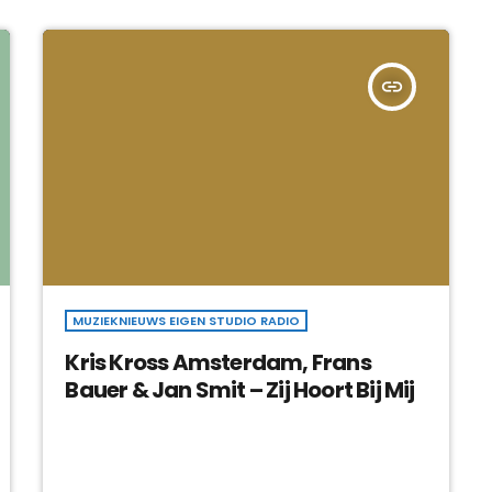
insert_link
MUZIEKNIEUWS EIGEN STUDIO RADIO
Kris Kross Amsterdam, Frans
Bauer & Jan Smit – Zij Hoort Bij Mij