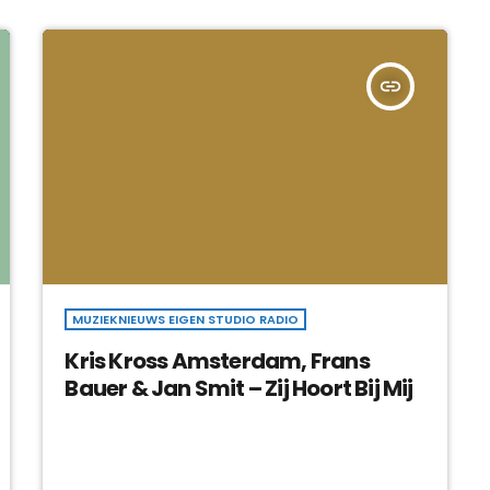
insert_link
MUZIEKNIEUWS EIGEN STUDIO RADIO
Kris Kross Amsterdam, Frans
Bauer & Jan Smit – Zij Hoort Bij Mij