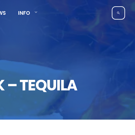
WS
INFO
search
 – TEQUILA