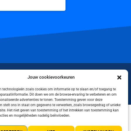
iktok
Jouw cookievoorkeuren
 technologieën zoals cookies om informatie op te slaan en/of toegang te
apparaatinformatie. Dit doen we om de browse-ervaring te verbeteren en om
rsonaliseerde advertenties te tonen. Toestemming geven voor deze
n stelt ons in staat om gegevens te verwerken, zoals browsegedrag of unieke
 site. Het niet geven van toestemming of het intrekken van toestemming kan
cties en mogelijkheden nadelig beïnvloeden.
LICY
COOKIE POLICY (EU)
TERMS AND CONDITIONS