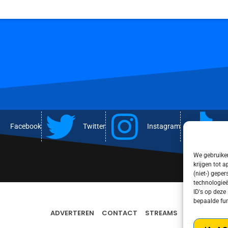
Facebook
Twitter
Instagram
T
We gebruiken
krijgen tot 
(niet-) gepe
technologieë
ID's op deze
bepaalde fun
ADVERTEREN
CONTACT
STREAMS
PRIVACY PO