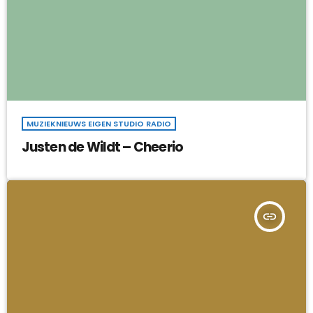
MUZIEKNIEUWS EIGEN STUDIO RADIO
Justen de Wildt – Cheerio
insert_link