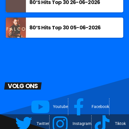
80’S Hits Top 30 26-06-2026
80’S Hits Top 30 05-06-2026
VOLG ONS
Youtube
Facebook
Twitter
Instagram
Tiktok