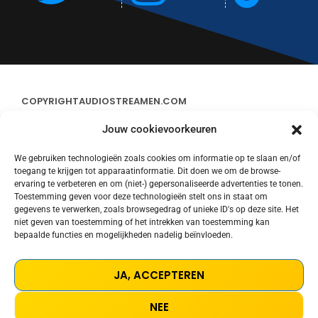
COPYRIGHT
AUDIOSTREAMEN.COM
Jouw cookievoorkeuren
ADVERTEREN
We gebruiken technologieën zoals cookies om informatie op te slaan en/of
toegang te krijgen tot apparaatinformatie. Dit doen we om de browse-
CONTACT
ervaring te verbeteren en om (niet-) gepersonaliseerde advertenties te tonen.
Toestemming geven voor deze technologieën stelt ons in staat om
gegevens te verwerken, zoals browsegedrag of unieke ID's op deze site. Het
STREAMS
niet geven van toestemming of het intrekken van toestemming kan
bepaalde functies en mogelijkheden nadelig beïnvloeden.
PRIVACY POLICY
JA, ACCEPTEREN
COOKIE POLICY (EU)
NEE