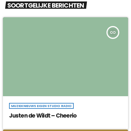
SOORTGELIJKE BERICHTEN
insert_link
MUZIEKNIEUWS EIGEN STUDIO RADIO
Justen de Wildt – Cheerio