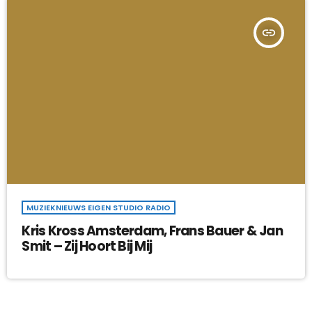
insert_link
MUZIEKNIEUWS EIGEN STUDIO RADIO
Kris Kross Amsterdam, Frans Bauer & Jan
Smit – Zij Hoort Bij Mij