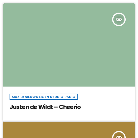
insert_link
MUZIEKNIEUWS EIGEN STUDIO RADIO
Justen de Wildt – Cheerio
insert_link