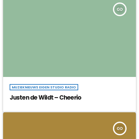
insert_link
MUZIEKNIEUWS EIGEN STUDIO RADIO
Justen de Wildt – Cheerio
insert_link