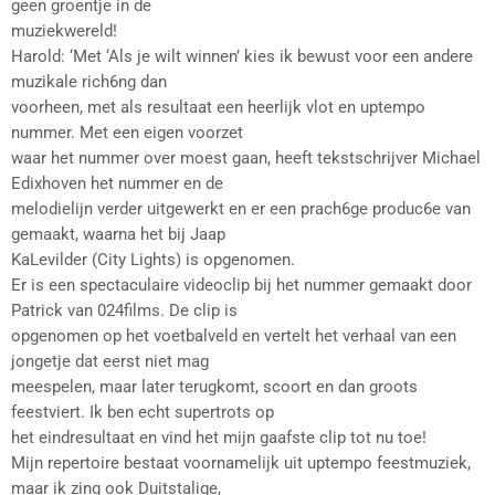
geen groentje in de
muziekwereld!
Harold: ‘Met ‘Als je wilt winnen’ kies ik bewust voor een andere
muzikale rich6ng dan
voorheen, met als resultaat een heerlijk vlot en uptempo
nummer. Met een eigen voorzet
waar het nummer over moest gaan, heeft tekstschrijver Michael
Edixhoven het nummer en de
melodielijn verder uitgewerkt en er een prach6ge produc6e van
gemaakt, waarna het bij Jaap
KaLevilder (City Lights) is opgenomen.
Er is een spectaculaire videoclip bij het nummer gemaakt door
Patrick van 024films. De clip is
opgenomen op het voetbalveld en vertelt het verhaal van een
jongetje dat eerst niet mag
meespelen, maar later terugkomt, scoort en dan groots
feestviert. Ik ben echt supertrots op
het eindresultaat en vind het mijn gaafste clip tot nu toe!
Mijn repertoire bestaat voornamelijk uit uptempo feestmuziek,
maar ik zing ook Duitstalige,