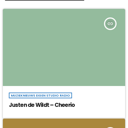
insert_link
MUZIEKNIEUWS EIGEN STUDIO RADIO
Justen de Wildt – Cheerio