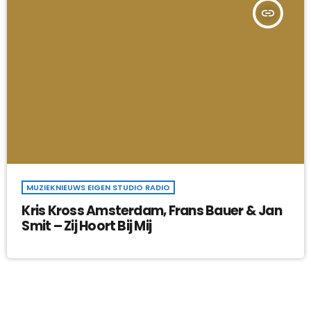
insert_link
MUZIEKNIEUWS EIGEN STUDIO RADIO
Kris Kross Amsterdam, Frans Bauer & Jan
Smit – Zij Hoort Bij Mij