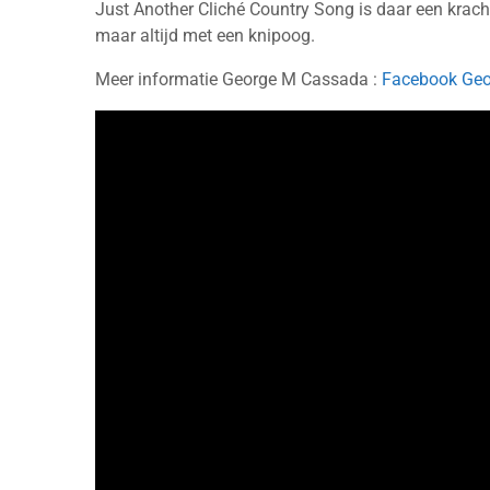
Just Another Cliché Country Song is daar een krach
maar altijd met een knipoog.
Meer informatie George M Cassada :
Facebook Ge