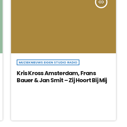
insert_link
MUZIEKNIEUWS EIGEN STUDIO RADIO
Kris Kross Amsterdam, Frans
Bauer & Jan Smit – Zij Hoort Bij Mij