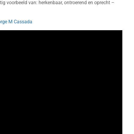
tig voorbeeld van: herkenbaar, ontroerend en oprecht –
orge M Cassada