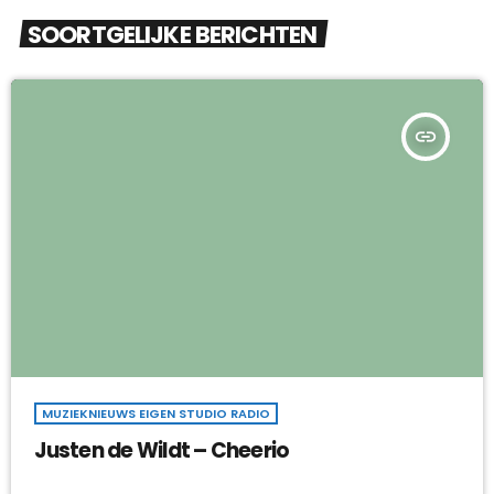
SOORTGELIJKE BERICHTEN
insert_link
MUZIEKNIEUWS EIGEN STUDIO RADIO
Justen de Wildt – Cheerio