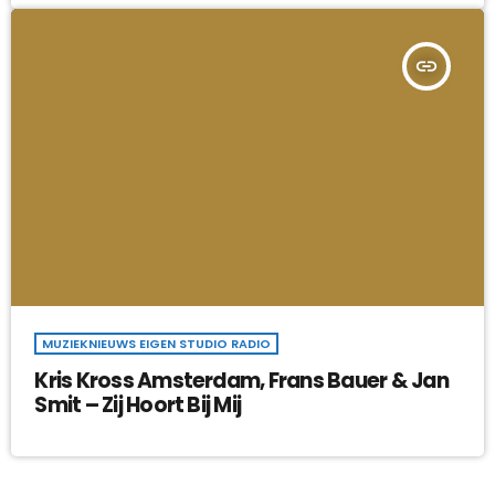
insert_link
MUZIEKNIEUWS EIGEN STUDIO RADIO
Kris Kross Amsterdam, Frans Bauer & Jan
Smit – Zij Hoort Bij Mij