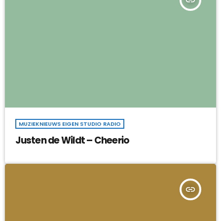
insert_link
MUZIEKNIEUWS EIGEN STUDIO RADIO
Justen de Wildt – Cheerio
insert_link