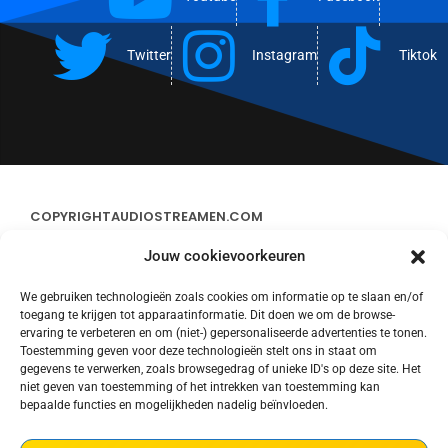
Twitter
Instagram
Tiktok
COPYRIGHT
AUDIOSTREAMEN.COM
Jouw cookievoorkeuren
ADVERTEREN
We gebruiken technologieën zoals cookies om informatie op te slaan en/of
toegang te krijgen tot apparaatinformatie. Dit doen we om de browse-
CONTACT
ervaring te verbeteren en om (niet-) gepersonaliseerde advertenties te tonen.
Toestemming geven voor deze technologieën stelt ons in staat om
gegevens te verwerken, zoals browsegedrag of unieke ID's op deze site. Het
STREAMS
niet geven van toestemming of het intrekken van toestemming kan
bepaalde functies en mogelijkheden nadelig beïnvloeden.
PRIVACY POLICY