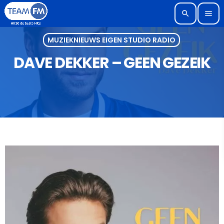
search
menu
MUZIEKNIEUWS EIGEN STUDIO RADIO
DAVE DEKKER – GEEN GEZEIK