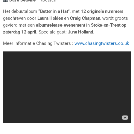
Het debuutalbum
“Better in a Hat”
, met
12 originele nummers
geschreven door
Laura Holden
en
Craig Chapman
, wordt groots
gevierd met een
albumrelease-evenement
in
Stoke-on-Trent op
zaterdag 12 april
. Speciale gast:
June Holland
.
Meer informatie Chasing Twisters :
www.chasingtwisters.co.uk