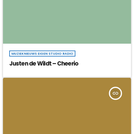
MUZIEKNIEUWS EIGEN STUDIO RADIO
Justen de Wildt – Cheerio
insert_link