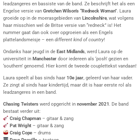
leadzangeres en bassiste van de band. Ze beschrijft het als een
Engelse versie van
Gretchen Wilson’s “Redneck Woman”
. Laura
groeide op in de moerasgebieden van
Lincolnshire
, wat volgens
haar misschien wel de Britse versie van “redneck” is! Het
nummer gaat dan ook over opgroeien als een Engels
plattelandsmeisje – een
different kind of country
!
Ondanks haar jeugd in de
East Midlands
, werd Laura op de
universiteit in
Manchester
door iedereen als ‘posh’ gezien en
‘southern’ genoemd. Hier komt de tweede couplettekst vandaan!
Laura speelt al bas sinds haar
10e jaar
, geleerd van haar vader.
Ze zingt al sinds haar kindertijd, maar dit is haar eerste rol als
leadzangeres in een band.
Chasing Twisters
werd opgericht in
november 2021
. De band
bestaat verder uit:
Craig Chapman
– gitaar & zang
Pat Wright
– gitaar & zang
Craig Cope
– drums
Dave Deaville
– toetsen