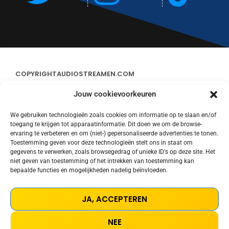
COPYRIGHT
AUDIOSTREAMEN.COM
Jouw cookievoorkeuren
ADVERTEREN
We gebruiken technologieën zoals cookies om informatie op te slaan en/of
toegang te krijgen tot apparaatinformatie. Dit doen we om de browse-
CONTACT
ervaring te verbeteren en om (niet-) gepersonaliseerde advertenties te tonen.
Toestemming geven voor deze technologieën stelt ons in staat om
gegevens te verwerken, zoals browsegedrag of unieke ID's op deze site. Het
STREAMS
niet geven van toestemming of het intrekken van toestemming kan
bepaalde functies en mogelijkheden nadelig beïnvloeden.
PRIVACY POLICY
JA, ACCEPTEREN
COOKIE POLICY (EU)
NEE