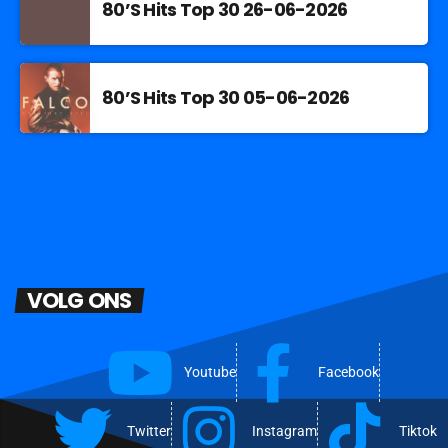
80’S Hits Top 30 26-06-2026
80’S Hits Top 30 05-06-2026
VOLG ONS
Youtube
Facebook
Twitter
Instagram
Tiktok