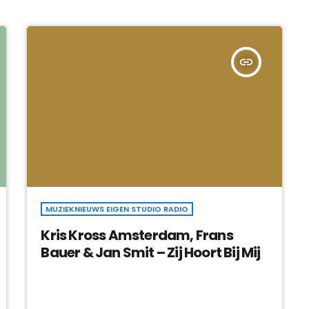
insert_link
MUZIEKNIEUWS EIGEN STUDIO RADIO
Kris Kross Amsterdam, Frans
Bauer & Jan Smit – Zij Hoort Bij Mij