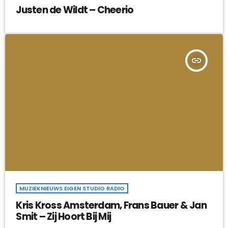
Justen de Wildt – Cheerio
insert_link
MUZIEKNIEUWS EIGEN STUDIO RADIO
Kris Kross Amsterdam, Frans Bauer & Jan
Smit – Zij Hoort Bij Mij