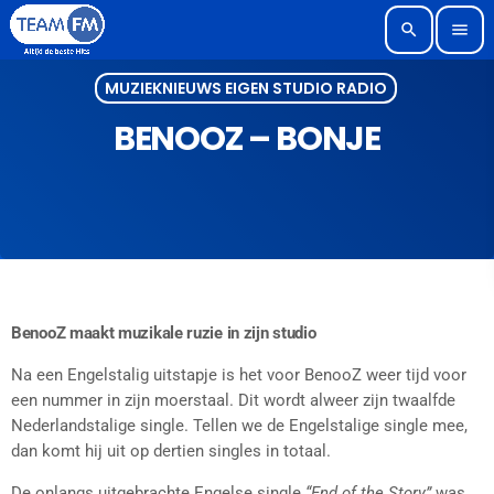
search
menu
MUZIEKNIEUWS EIGEN STUDIO RADIO
BENOOZ – BONJE
BenooZ maakt muzikale ruzie in zijn studio
Na een Engelstalig uitstapje is het voor BenooZ weer tijd voor
een nummer in zijn moerstaal. Dit wordt alweer zijn twaalfde
Nederlandstalige single. Tellen we de Engelstalige single mee,
dan komt hij uit op dertien singles in totaal.
De onlangs uitgebrachte Engelse single
“End of the Story”
was