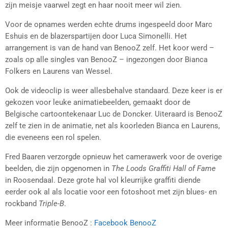
zijn meisje vaarwel zegt en haar nooit meer wil zien.
Voor de opnames werden echte drums ingespeeld door Marc
Eshuis en de blazerspartijen door Luca Simonelli. Het
arrangement is van de hand van BenooZ zelf. Het koor werd –
zoals op alle singles van BenooZ – ingezongen door Bianca
Folkers en Laurens van Wessel.
Ook de videoclip is weer allesbehalve standaard. Deze keer is er
gekozen voor leuke animatiebeelden, gemaakt door de
Belgische cartoontekenaar Luc de Doncker. Uiteraard is BenooZ
zelf te zien in de animatie, net als koorleden Bianca en Laurens,
die eveneens een rol spelen.
Fred Baaren verzorgde opnieuw het camerawerk voor de overige
beelden, die zijn opgenomen in
The Loods Graffiti Hall of Fame
in Roosendaal. Deze grote hal vol kleurrijke graffiti diende
eerder ook al als locatie voor een fotoshoot met zijn blues- en
rockband
Triple-B
.
Meer informatie BenooZ :
Facebook BenooZ