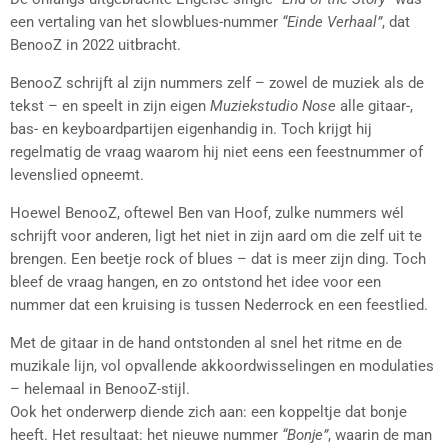
een vertaling van het slowblues-nummer
“Einde Verhaal”
, dat
BenooZ in 2022 uitbracht.
BenooZ schrijft al zijn nummers zelf – zowel de muziek als de
tekst – en speelt in zijn eigen
Muziekstudio Nose
alle gitaar-,
bas- en keyboardpartijen eigenhandig in. Toch krijgt hij
regelmatig de vraag waarom hij niet eens een feestnummer of
levenslied opneemt.
Hoewel BenooZ, oftewel Ben van Hoof, zulke nummers wél
schrijft voor anderen, ligt het niet in zijn aard om die zelf uit te
brengen. Een beetje rock of blues – dat is meer zijn ding. Toch
bleef de vraag hangen, en zo ontstond het idee voor een
nummer dat een kruising is tussen Nederrock en een feestlied.
Met de gitaar in de hand ontstonden al snel het ritme en de
muzikale lijn, vol opvallende akkoordwisselingen en modulaties
– helemaal in BenooZ-stijl.
Ook het onderwerp diende zich aan: een koppeltje dat bonje
heeft. Het resultaat: het nieuwe nummer
“Bonje”
, waarin de man