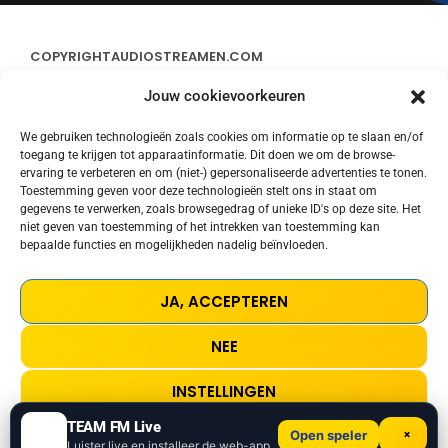
COPYRIGHT
AUDIOSTREAMEN.COM
Jouw cookievoorkeuren
ADVERTEREN
We gebruiken technologieën zoals cookies om informatie op te slaan en/of
toegang te krijgen tot apparaatinformatie. Dit doen we om de browse-
CONTACT
ervaring te verbeteren en om (niet-) gepersonaliseerde advertenties te tonen.
Toestemming geven voor deze technologieën stelt ons in staat om
gegevens te verwerken, zoals browsegedrag of unieke ID's op deze site. Het
STREAMS
niet geven van toestemming of het intrekken van toestemming kan
bepaalde functies en mogelijkheden nadelig beïnvloeden.
PRIVACY POLICY
JA, ACCEPTEREN
COOKIE POLICY (EU)
NEE
TERMS AND CONDITIONS
INSTELLINGEN
TEAM FM Live
×
Open speler
The Look
Cookie Policy
Privacy Policy
Luister live en installeer de web-app