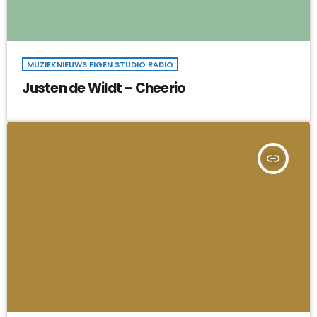
MUZIEKNIEUWS EIGEN STUDIO RADIO
Justen de Wildt – Cheerio
insert_link