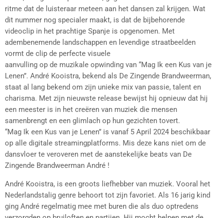
ritme dat de luisteraar meteen aan het dansen zal krijgen. Wat
dit nummer nog specialer maakt, is dat de bijbehorende
videoclip in het prachtige Spanje is opgenomen. Met
adembenemende landschappen en levendige straatbeelden
vormt de clip de perfecte visuele
aanvulling op de muzikale opwinding van “Mag Ik een Kus van je
Lenen”. André Kooistra, bekend als De Zingende Brandweerman,
staat al lang bekend om zijn unieke mix van passie, talent en
charisma. Met zijn nieuwste release bewijst hij opnieuw dat hij
een meester is in het creëren van muziek die mensen
samenbrengt en een glimlach op hun gezichten tovert.
“Mag Ik een Kus van je Lenen” is vanaf 5 April 2024 beschikbaar
op alle digitale streamingplatforms. Mis deze kans niet om de
dansvloer te veroveren met de aanstekelijke beats van De
Zingende Brandweerman André !
André Kooistra, is een groots liefhebber van muziek. Vooral het
Nederlandstalig genre behoort tot zijn favoriet. Als 16 jarig kind
ging André regelmatig mee met buren die als duo optredens
verzorgden op bruiloften en partijen. Hij mocht helpen met de