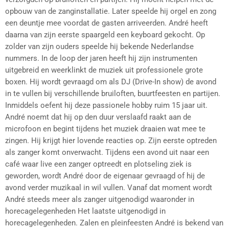
opbouw van de zanginstallatie. Later speelde hij orgel en zong
een deuntje mee voordat de gasten arriveerden. André heeft
daarna van zijn eerste spaargeld een keyboard gekocht. Op
zolder van zijn ouders speelde hij bekende Nederlandse
nummers. In de loop der jaren heeft hij zijn instrumenten
uitgebreid en weerklinkt de muziek uit professionele grote
boxen. Hij wordt gevraagd om als DJ (Drive-In show) de avond
in te vullen bij verschillende bruiloften, buurtfeesten en partijen.
Inmiddels oefent hij deze passionele hobby ruim 15 jaar uit.
André noemt dat hij op den duur verslaafd raakt aan de
microfoon en begint tijdens het muziek draaien wat mee te
zingen. Hij krijgt hier lovende reacties op. Zijn eerste optreden
als zanger komt onverwacht. Tijdens een avond uit naar een
café waar live een zanger optreedt en plotseling ziek is
geworden, wordt André door de eigenaar gevraagd of hij de
avond verder muzikaal in wil vullen. Vanaf dat moment wordt
André steeds meer als zanger uitgenodigd waaronder in
horecagelegenheden Het laatste uitgenodigd in
horecagelegenheden. Zalen en pleinfeesten André is bekend van