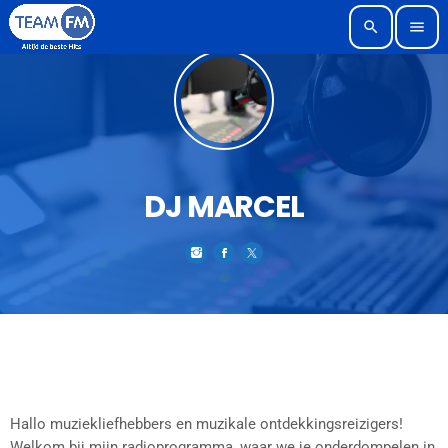
search
menu
DJ MARCEL
Hallo muziekliefhebbers en muzikale ontdekkingsreizigers!
Welkom bij mijn radioprogramma, waar we je onderdompelen in