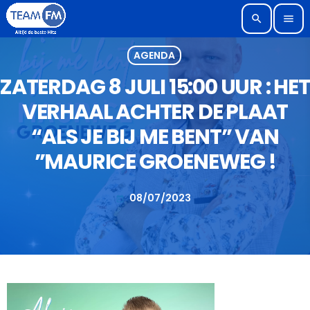
search
menu
AGENDA
ZATERDAG 8 JULI 15:00 UUR : HET
VERHAAL ACHTER DE PLAAT
“ALS JE BIJ ME BENT” VAN
”MAURICE GROENEWEG !
08/07/2023
today