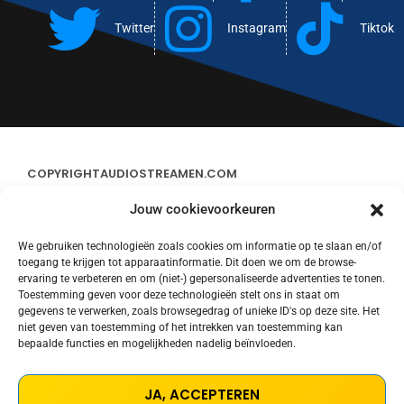
Twitter
Instagram
Tiktok
COPYRIGHT
AUDIOSTREAMEN.COM
Jouw cookievoorkeuren
ADVERTEREN
We gebruiken technologieën zoals cookies om informatie op te slaan en/of
toegang te krijgen tot apparaatinformatie. Dit doen we om de browse-
CONTACT
ervaring te verbeteren en om (niet-) gepersonaliseerde advertenties te tonen.
Toestemming geven voor deze technologieën stelt ons in staat om
gegevens te verwerken, zoals browsegedrag of unieke ID's op deze site. Het
STREAMS
niet geven van toestemming of het intrekken van toestemming kan
bepaalde functies en mogelijkheden nadelig beïnvloeden.
PRIVACY POLICY
JA, ACCEPTEREN