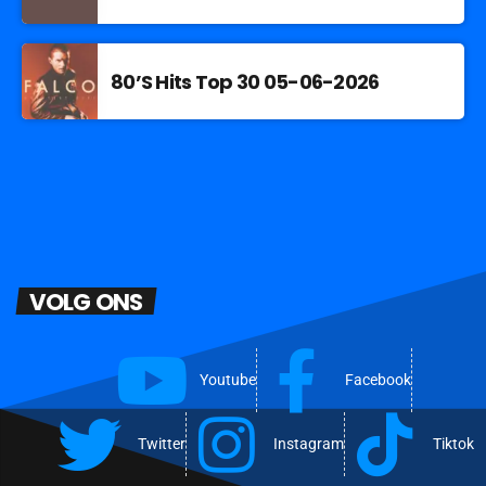
80’S Hits Top 30 05-06-2026
VOLG ONS
Youtube
Facebook
Twitter
Instagram
Tiktok