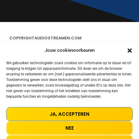
COPYRIGHT
AUDIOSTREAMEN.COM
Jouw cookievoorkeuren
ADVERTEREN
We gebruiken technologieën zoals cookies om informatie op te slaan en/of
toegang te krijgen tot apparaatinformatie. Dit doen we om de browse-
CONTACT
ervaring te verbeteren en om (niet-) gepersonaliseerde advertenties te tonen.
Toestemming geven voor deze technologieën stelt ons in staat om
gegevens te verwerken, zoals browsegedrag of unieke ID's op deze site. Het
STREAMS
niet geven van toestemming of het intrekken van toestemming kan
bepaalde functies en mogelijkheden nadelig beïnvloeden.
PRIVACY POLICY
JA, ACCEPTEREN
COOKIE POLICY (EU)
NEE
TERMS AND CONDITIONS