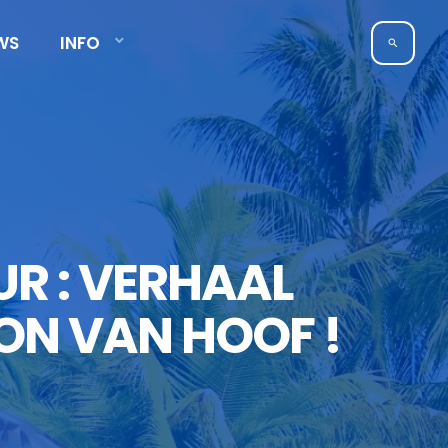
WS
INFO
search
UR : VERHAAL
ON VAN HOOF !