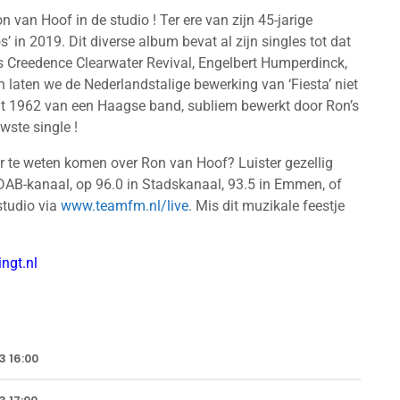
van Hoof in de studio ! Ter ere van zijn 45-jarige
’ in 2019. Dit diverse album bevat al zijn singles tot dat
s Creedence Clearwater Revival, Engelbert Humperdinck,
 laten we de Nederlandstalige bewerking van ‘Fiesta’ niet
uit 1962 van een Haagse band, subliem bewerkt door Ron’s
wste single !
er te weten komen over Ron van Hoof? Luister gezellig
 DAB-kanaal, op 96.0 in Stadskanaal, 93.5 in Emmen, of
studio via
www.teamfm.nl/live
. Mis dit muzikale feestje
ngt.nl
3 16:00