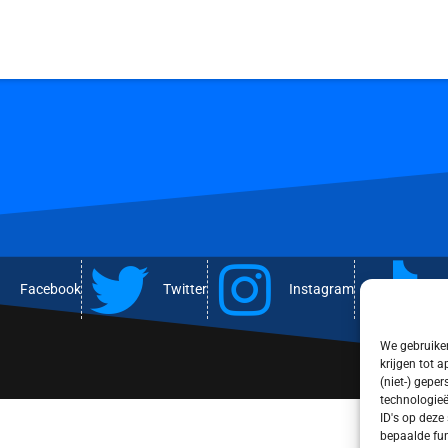
Facebook
Twitter
Instagram
T
We gebruiken
krijgen tot 
(niet-) gepe
technologieë
ID's op deze
bepaalde fun