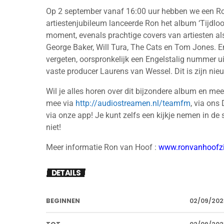
Op 2 september vanaf 16:00 uur hebben we een Ron 
artiestenjubileum lanceerde Ron het album ‘Tijdloos
moment, evenals prachtige covers van artiesten al
George Baker, Will Tura, The Cats en Tom Jones. En
vergeten, oorspronkelijk een Engelstalig nummer 
vaste producer Laurens van Wessel. Dit is zijn nieu
Wil je alles horen over dit bijzondere album en me
mee via
http://audiostreamen.nl/teamfm
, via ons
via onze app! Je kunt zelfs een kijkje nemen in de 
niet!
Meer informatie Ron van Hoof :
www.ronvanhoofzi
DETAILS
BEGINNEN
02/09/202