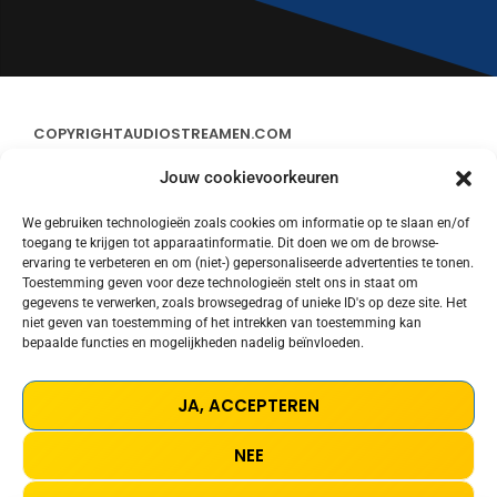
COPYRIGHT
AUDIOSTREAMEN.COM
Jouw cookievoorkeuren
ADVERTEREN
We gebruiken technologieën zoals cookies om informatie op te slaan en/of
toegang te krijgen tot apparaatinformatie. Dit doen we om de browse-
CONTACT
ervaring te verbeteren en om (niet-) gepersonaliseerde advertenties te tonen.
Toestemming geven voor deze technologieën stelt ons in staat om
gegevens te verwerken, zoals browsegedrag of unieke ID's op deze site. Het
STREAMS
niet geven van toestemming of het intrekken van toestemming kan
bepaalde functies en mogelijkheden nadelig beïnvloeden.
PRIVACY POLICY
JA, ACCEPTEREN
COOKIE POLICY (EU)
NEE
TERMS AND CONDITIONS