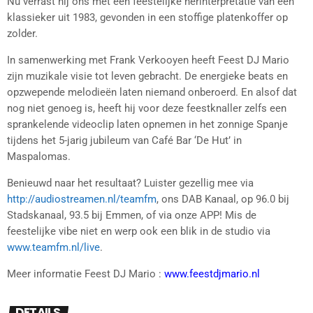
Nu verrast hij ons met een feestelijke herinterpretatie van een
klassieker uit 1983, gevonden in een stoffige platenkoffer op
zolder.
In samenwerking met Frank Verkooyen heeft Feest DJ Mario
zijn muzikale visie tot leven gebracht. De energieke beats en
opzwepende melodieën laten niemand onberoerd. En alsof dat
nog niet genoeg is, heeft hij voor deze feestknaller zelfs een
sprankelende videoclip laten opnemen in het zonnige Spanje
tijdens het 5-jarig jubileum van Café Bar ‘De Hut’ in
Maspalomas.
Benieuwd naar het resultaat? Luister gezellig mee via
http://audiostreamen.nl/teamfm
, ons DAB Kanaal, op 96.0 bij
Stadskanaal, 93.5 bij Emmen, of via onze APP! Mis de
feestelijke vibe niet en werp ook een blik in de studio via
www.teamfm.nl/live
.
Meer informatie Feest DJ Mario :
www.feestdjmario.nl
DETAILS