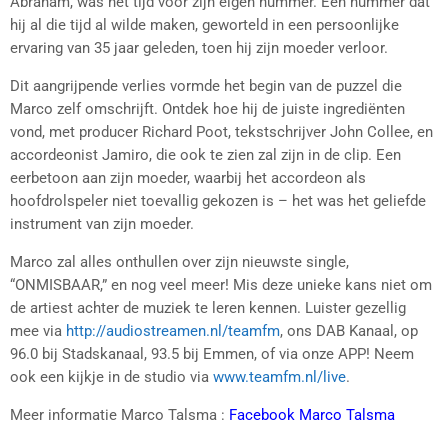
Abraham, was het tijd voor zijn eigen nummer. Een nummer dat
hij al die tijd al wilde maken, geworteld in een persoonlijke
ervaring van 35 jaar geleden, toen hij zijn moeder verloor.
Dit aangrijpende verlies vormde het begin van de puzzel die
Marco zelf omschrijft. Ontdek hoe hij de juiste ingrediënten
vond, met producer Richard Poot, tekstschrijver John Collee, en
accordeonist Jamiro, die ook te zien zal zijn in de clip. Een
eerbetoon aan zijn moeder, waarbij het accordeon als
hoofdrolspeler niet toevallig gekozen is – het was het geliefde
instrument van zijn moeder.
Marco zal alles onthullen over zijn nieuwste single,
“ONMISBAAR,” en nog veel meer! Mis deze unieke kans niet om
de artiest achter de muziek te leren kennen. Luister gezellig
mee via
http://audiostreamen.nl/teamfm
, ons DAB Kanaal, op
96.0 bij Stadskanaal, 93.5 bij Emmen, of via onze APP! Neem
ook een kijkje in de studio via
www.teamfm.nl/live
.
Meer informatie Marco Talsma :
Facebook Marco Talsma