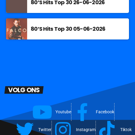
80’S Hits Top 30 26-06-2026
80’S Hits Top 30 05-06-2026
VOLG ONS
Youtube
Facebook
Twitter
Instagram
Tiktok