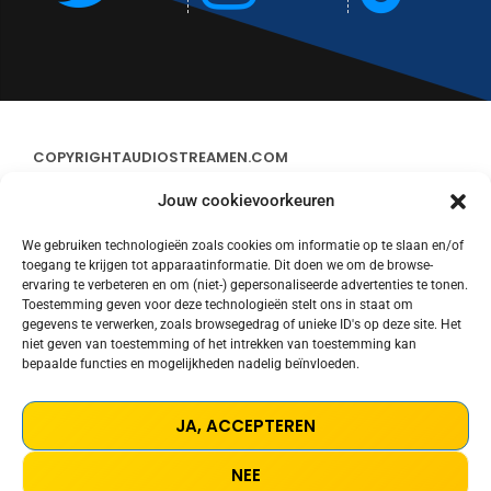
COPYRIGHT
AUDIOSTREAMEN.COM
Jouw cookievoorkeuren
ADVERTEREN
We gebruiken technologieën zoals cookies om informatie op te slaan en/of
toegang te krijgen tot apparaatinformatie. Dit doen we om de browse-
CONTACT
ervaring te verbeteren en om (niet-) gepersonaliseerde advertenties te tonen.
Toestemming geven voor deze technologieën stelt ons in staat om
gegevens te verwerken, zoals browsegedrag of unieke ID's op deze site. Het
STREAMS
niet geven van toestemming of het intrekken van toestemming kan
bepaalde functies en mogelijkheden nadelig beïnvloeden.
PRIVACY POLICY
JA, ACCEPTEREN
COOKIE POLICY (EU)
NEE