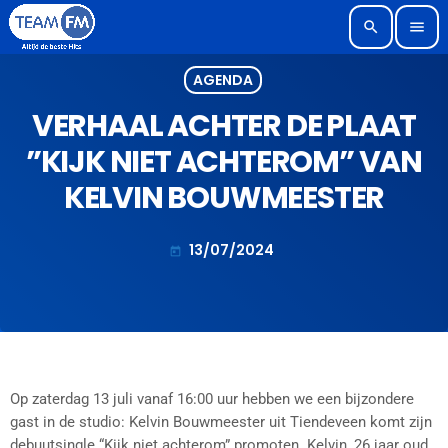
search
menu
AGENDA
VERHAAL ACHTER DE PLAAT
”KIJK NIET ACHTEROM” VAN
KELVIN BOUWMEESTER
13/07/2024
today
Op zaterdag 13 juli vanaf 16:00 uur hebben we een bijzondere
gast in de studio: Kelvin Bouwmeester uit Tiendeveen komt zijn
debuutsingle “Kijk niet achterom” promoten. Kelvin, 26 jaar oud,