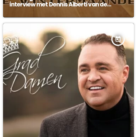
interview met Dennis Alberti van de
Legendes !
today