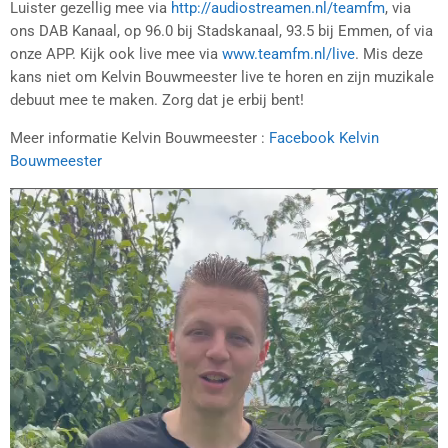
Luister gezellig mee via
http://audiostreamen.nl/teamfm
, via
ons DAB Kanaal, op 96.0 bij Stadskanaal, 93.5 bij Emmen, of via
onze APP. Kijk ook live mee via
www.teamfm.nl/live
. Mis deze
kans niet om Kelvin Bouwmeester live te horen en zijn muzikale
debuut mee te maken. Zorg dat je erbij bent!
Meer informatie Kelvin Bouwmeester :
Facebook Kelvin
Bouwmeester
V
i
d
e
o
s
p
e
l
e
r