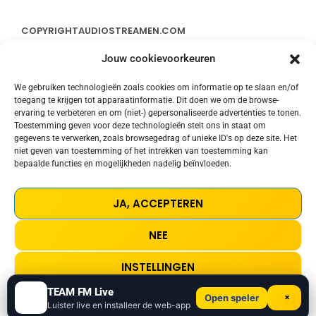
COPYRIGHT
AUDIOSTREAMEN.COM
Jouw cookievoorkeuren
ADVERTEREN
We gebruiken technologieën zoals cookies om informatie op te slaan en/of
toegang te krijgen tot apparaatinformatie. Dit doen we om de browse-
CONTACT
ervaring te verbeteren en om (niet-) gepersonaliseerde advertenties te tonen.
Toestemming geven voor deze technologieën stelt ons in staat om
gegevens te verwerken, zoals browsegedrag of unieke ID's op deze site. Het
STREAMS
niet geven van toestemming of het intrekken van toestemming kan
bepaalde functies en mogelijkheden nadelig beïnvloeden.
PRIVACY POLICY
JA, ACCEPTEREN
COOKIE POLICY (EU)
NEE
TERMS AND CONDITIONS
INSTELLINGEN
TEAM FM Live
×
Open speler
Please Don't Go
play_arrow
keyboard_arrow_right
Cookie Policy
Privacy Policy
Luister live en installeer de web-app
Kc & The Sunshine Band