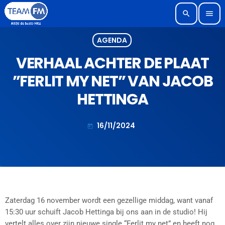
search
menu
AGENDA
VERHAAL ACHTER DE PLAAT
”FERLIT MY NET” VAN JACOB
HETTINGA
16/11/2024
today
Zaterdag 16 november wordt een gezellige middag, want vanaf
15:30 uur schuift Jacob Hettinga bij ons aan in de studio! Hij
vertelt alles over zijn nieuwe single “Ferlit my net” en heeft nog