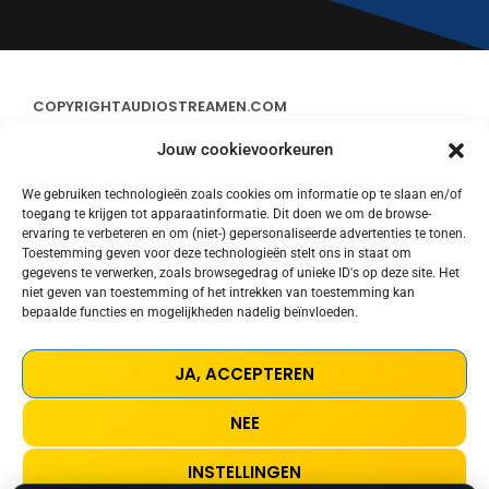
COPYRIGHT
AUDIOSTREAMEN.COM
Jouw cookievoorkeuren
ADVERTEREN
We gebruiken technologieën zoals cookies om informatie op te slaan en/of
toegang te krijgen tot apparaatinformatie. Dit doen we om de browse-
CONTACT
ervaring te verbeteren en om (niet-) gepersonaliseerde advertenties te tonen.
Toestemming geven voor deze technologieën stelt ons in staat om
gegevens te verwerken, zoals browsegedrag of unieke ID's op deze site. Het
STREAMS
niet geven van toestemming of het intrekken van toestemming kan
bepaalde functies en mogelijkheden nadelig beïnvloeden.
PRIVACY POLICY
JA, ACCEPTEREN
COOKIE POLICY (EU)
NEE
TERMS AND CONDITIONS
INSTELLINGEN