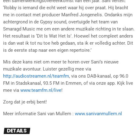
een samenwerkingsovereenkomst van een jaar. Sani vertelt:
‘Robby is iemand die echt weet waar hij over praat. Hij bracht
me in contact met producer Manfred Jongenelis. Ondanks mijn
achtergrond in de Gypsy sound, overtuigde het team van
Smaragd Music me om een andere muzikale richting in te slaan.
Het resultaat is ‘Dit Is Wat Het Is’. Hoewel het compleet anders
is dan wat ik tot nu toe heb gedaan, sta ik er volledig achter. Dit
is de eerste stap naar een eigen repertoire.’
Mis deze kans niet om meer te horen over Sani’s nieuwe
muzikale avontuur. Luister gezellig mee via
http://audiostreamen.nl/teamfm
, via ons DAB-kanaal, op 96.0
FM in Stadskanaal, 93.5 FM in Emmen, of via onze app. Kijk live
mee via
www.teamfm.nl/live
!
Zorg dat je erbij bent!
Meer informatie Sani van Mullem :
www.sanivanmullem.nl
DETAILS