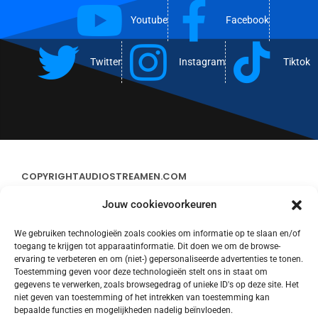
Youtube
Facebook
Twitter
Instagram
Tiktok
COPYRIGHT
AUDIOSTREAMEN.COM
Jouw cookievoorkeuren
ADVERTEREN
We gebruiken technologieën zoals cookies om informatie op te slaan en/of
toegang te krijgen tot apparaatinformatie. Dit doen we om de browse-
CONTACT
ervaring te verbeteren en om (niet-) gepersonaliseerde advertenties te tonen.
Toestemming geven voor deze technologieën stelt ons in staat om
gegevens te verwerken, zoals browsegedrag of unieke ID's op deze site. Het
STREAMS
niet geven van toestemming of het intrekken van toestemming kan
bepaalde functies en mogelijkheden nadelig beïnvloeden.