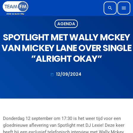
search
menu
AGENDA
SPOTLIGHT MET WALLY MCKEY
VAN MICKEY LANE OVER SINGLE
”ALRIGHT OKAY”
12/09/2024
today
Donderdag 12 september om 17:30 is het weer tijd voor een
gloednieuwe aflevering van Spotlight met DJ Lexie! Deze keer
heeft hij een exclusief telefonisch interview met Wally Mckey