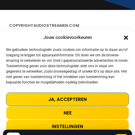
COPYRIGHT
AUDIOSTREAMEN.COM
Jouw cookievoorkeuren
ADVERTEREN
We gebruiken technologieën zoals cookies om informatie op te slaan en/of
toegang te krijgen tot apparaatinformatie. Dit doen we om de browse-
CONTACT
ervaring te verbeteren en om (niet-) gepersonaliseerde advertenties te tonen.
Toestemming geven voor deze technologieën stelt ons in staat om
gegevens te verwerken, zoals browsegedrag of unieke ID's op deze site. Het
STREAMS
niet geven van toestemming of het intrekken van toestemming kan
bepaalde functies en mogelijkheden nadelig beïnvloeden.
PRIVACY POLICY
JA, ACCEPTEREN
COOKIE POLICY (EU)
NEE
TERMS AND CONDITIONS
INSTELLINGEN