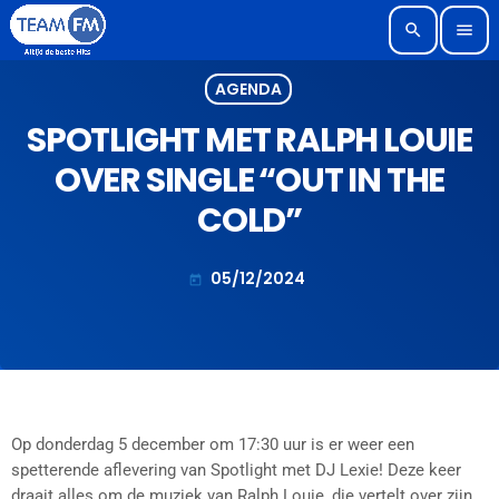
search
menu
AGENDA
SPOTLIGHT MET RALPH LOUIE
OVER SINGLE “OUT IN THE
COLD”
05/12/2024
today
Op donderdag 5 december om 17:30 uur is er weer een
spetterende aflevering van Spotlight met DJ Lexie! Deze keer
draait alles om de muziek van Ralph Louie, die vertelt over zijn