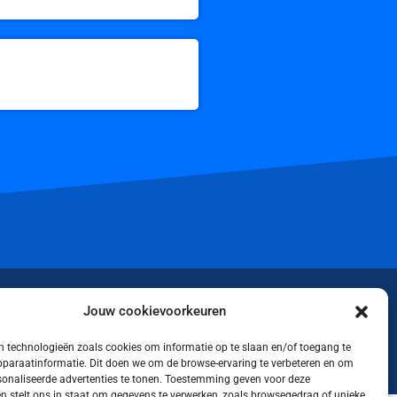
iktok
Jouw cookievoorkeuren
 technologieën zoals cookies om informatie op te slaan en/of toegang te
apparaatinformatie. Dit doen we om de browse-ervaring te verbeteren en om
rsonaliseerde advertenties te tonen. Toestemming geven voor deze
n stelt ons in staat om gegevens te verwerken, zoals browsegedrag of unieke