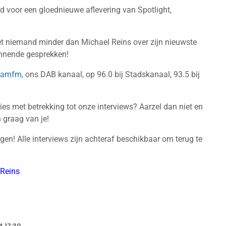
jd voor een gloednieuwe aflevering van Spotlight,
et niemand minder dan Michael Reins‬ over zijn nieuwste
annende gesprekken!
teamfm
, ons DAB kanaal, op 96.0 bij Stadskanaal, 93.5 bij
es met betrekking tot onze interviews? Aarzel dan niet en
 graag van je!
rgen! Alle interviews zijn achteraf beschikbaar om terug te
Reins
 17:30