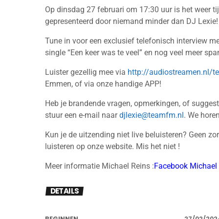
Op dinsdag 27 februari om 17:30 uur is het weer ti
gepresenteerd door niemand minder dan DJ Lexie!
Tune in voor een exclusief telefonisch interview m
single “Een keer was te veel” en nog veel meer sp
Luister gezellig mee via
http://audiostreamen.nl/
Emmen, of via onze handige APP!
Heb je brandende vragen, opmerkingen, of suggesti
stuur een e-mail naar
djlexie@teamfm.nl
. We horen
Kun je de uitzending niet live beluisteren? Geen zo
luisteren op onze website. Mis het niet !
Meer informatie Michael Reins :
Facebook Michael 
DETAILS
BEGINNEN
27/02/2024