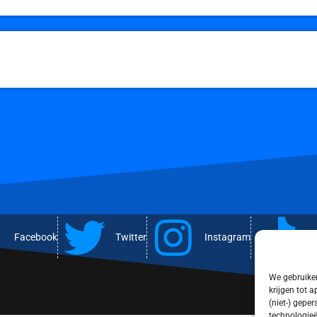
Facebook
Twitter
Instagram
T
We gebruiken
krijgen tot 
(niet-) gepe
technologieë