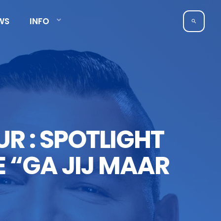
WS
INFO
search
R : SPOTLIGHT
E “GA JIJ MAAR