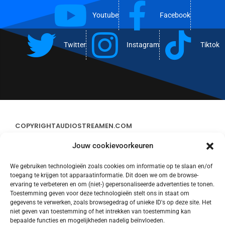
Youtube
Facebook
Twitter
Instagram
Tiktok
COPYRIGHT
AUDIOSTREAMEN.COM
Jouw cookievoorkeuren
ADVERTEREN
We gebruiken technologieën zoals cookies om informatie op te slaan en/of
toegang te krijgen tot apparaatinformatie. Dit doen we om de browse-
CONTACT
ervaring te verbeteren en om (niet-) gepersonaliseerde advertenties te tonen.
Toestemming geven voor deze technologieën stelt ons in staat om
gegevens te verwerken, zoals browsegedrag of unieke ID's op deze site. Het
STREAMS
niet geven van toestemming of het intrekken van toestemming kan
bepaalde functies en mogelijkheden nadelig beïnvloeden.