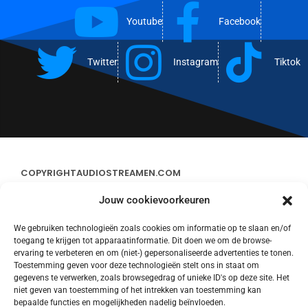
Youtube
Facebook
Twitter
Instagram
Tiktok
COPYRIGHT
AUDIOSTREAMEN.COM
Jouw cookievoorkeuren
ADVERTEREN
We gebruiken technologieën zoals cookies om informatie op te slaan en/of
toegang te krijgen tot apparaatinformatie. Dit doen we om de browse-
CONTACT
ervaring te verbeteren en om (niet-) gepersonaliseerde advertenties te tonen.
Toestemming geven voor deze technologieën stelt ons in staat om
gegevens te verwerken, zoals browsegedrag of unieke ID's op deze site. Het
STREAMS
niet geven van toestemming of het intrekken van toestemming kan
bepaalde functies en mogelijkheden nadelig beïnvloeden.