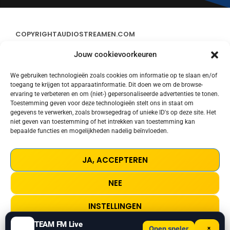
COPYRIGHT
AUDIOSTREAMEN.COM
Jouw cookievoorkeuren
ADVERTEREN
We gebruiken technologieën zoals cookies om informatie op te slaan en/of
toegang te krijgen tot apparaatinformatie. Dit doen we om de browse-
CONTACT
ervaring te verbeteren en om (niet-) gepersonaliseerde advertenties te tonen.
Toestemming geven voor deze technologieën stelt ons in staat om
gegevens te verwerken, zoals browsegedrag of unieke ID's op deze site. Het
STREAMS
niet geven van toestemming of het intrekken van toestemming kan
bepaalde functies en mogelijkheden nadelig beïnvloeden.
PRIVACY POLICY
JA, ACCEPTEREN
COOKIE POLICY (EU)
NEE
TERMS AND CONDITIONS
INSTELLINGEN
TEAM FM Live
×
Open speler