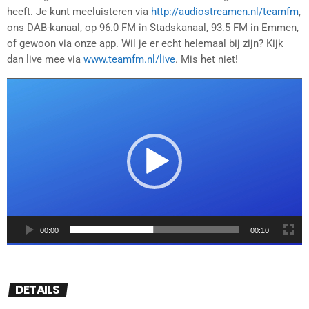
heeft. Je kunt meeluisteren via
http://audiostreamen.nl/teamfm
,
ons DAB-kanaal, op 96.0 FM in Stadskanaal, 93.5 FM in Emmen,
of gewoon via onze app. Wil je er echt helemaal bij zijn? Kijk
dan live mee via
www.teamfm.nl/live
. Mis het niet!
V
i
d
e
o
s
p
e
l
e
00:00
00:10
r
DETAILS