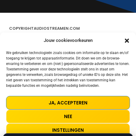
COPYRIGHT
AUDIOSTREAMEN.COM
Jouw cookievoorkeuren
ADVERTEREN
We gebruiken technologieën zoals cookies om informatie op te slaan en/of
toegang te krijgen tot apparaatinformatie. Dit doen we om de browse-
CONTACT
ervaring te verbeteren en om (niet-) gepersonaliseerde advertenties te tonen.
Toestemming geven voor deze technologieën stelt ons in staat om
gegevens te verwerken, zoals browsegedrag of unieke ID's op deze site. Het
STREAMS
niet geven van toestemming of het intrekken van toestemming kan
bepaalde functies en mogelijkheden nadelig beïnvloeden.
PRIVACY POLICY
JA, ACCEPTEREN
COOKIE POLICY (EU)
NEE
TERMS AND CONDITIONS
INSTELLINGEN