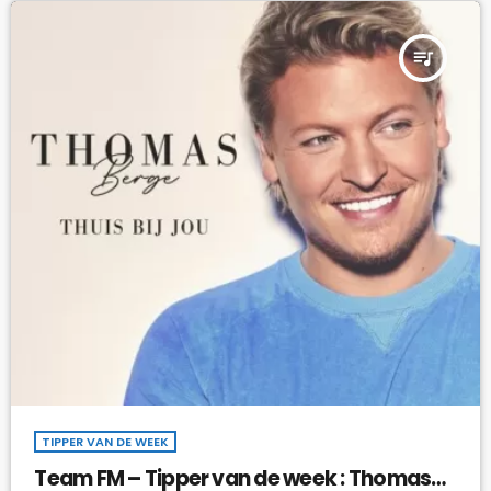
queue_music
TIPPER VAN DE WEEK
Team FM – Tipper van de week : Thomas