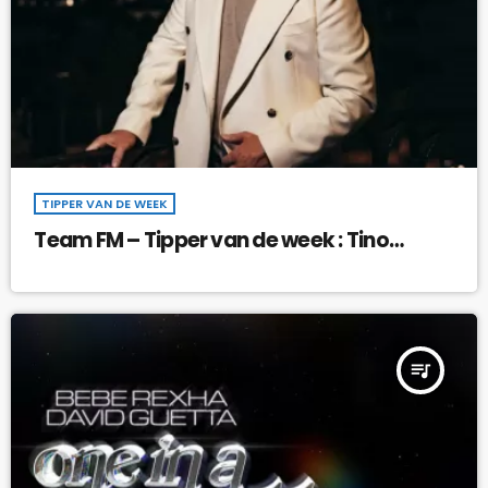
TIPPER VAN DE WEEK
Team FM – Tipper van de week : Tino
Martin – Wat Moet Ik Zonder Jou
queue_music