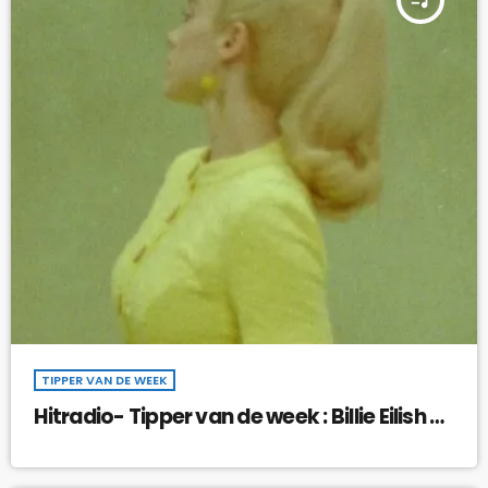
TIPPER VAN DE WEEK
Hitradio- Tipper van de week : Billie Eilish –
What Was I Made For !