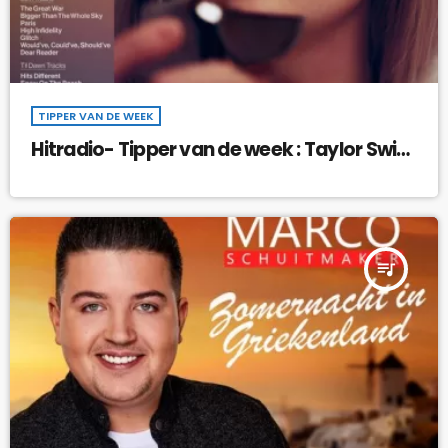
TIPPER VAN DE WEEK
Hitradio- Tipper van de week : Taylor Swift
& Ice Spice – Karma !
queue_music