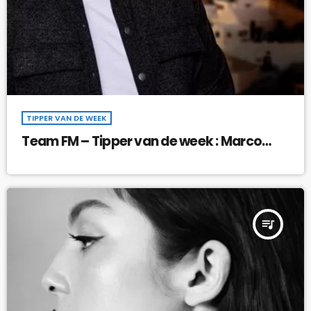
TIPPER VAN DE WEEK
Team FM – Tipper van de week : Marco
Schuitmaker – Zomernacht In Griekenland
!
queue_music