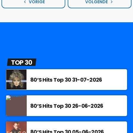
VORIGE
VOLGENDE
navigate_before
navigate_next
TOP 30
80’S Hits Top 30 31-07-2026
80’S Hits Top 30 26-06-2026
80’S Hits Top 30 05-06-2026