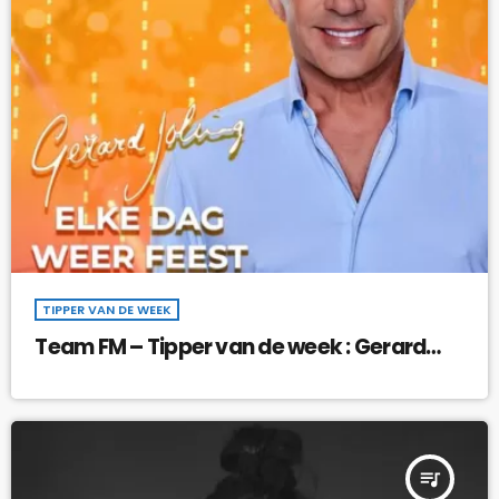
TIPPER VAN DE WEEK
Team FM – Tipper van de week : Gerard
Joling – Elke Dag Weer Feest !
queue_music