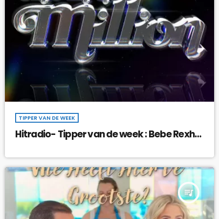
TIPPER VAN DE WEEK
Hitradio- Tipper van de week : Bebe Rexha
& David Guetta – One in a Million !
queue_music