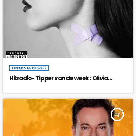
TIPPER VAN DE WEEK
Hitradio- Tipper van de week : Olivia
Rodrigo – Vampire !
queue_music