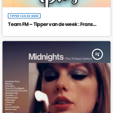
TIPPER VAN DE WEEK
Team FM – Tipper van de week : Frans
Bauer – Naar De Playa !
queue_music