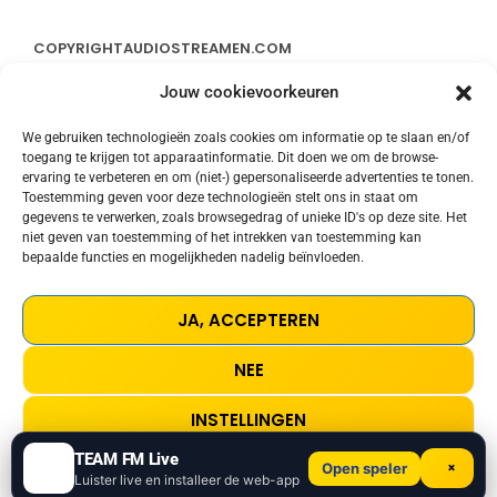
COPYRIGHT
AUDIOSTREAMEN.COM
Jouw cookievoorkeuren
ADVERTEREN
We gebruiken technologieën zoals cookies om informatie op te slaan en/of
toegang te krijgen tot apparaatinformatie. Dit doen we om de browse-
CONTACT
ervaring te verbeteren en om (niet-) gepersonaliseerde advertenties te tonen.
Toestemming geven voor deze technologieën stelt ons in staat om
gegevens te verwerken, zoals browsegedrag of unieke ID's op deze site. Het
STREAMS
niet geven van toestemming of het intrekken van toestemming kan
bepaalde functies en mogelijkheden nadelig beïnvloeden.
PRIVACY POLICY
JA, ACCEPTEREN
COOKIE POLICY (EU)
NEE
TERMS AND CONDITIONS
INSTELLINGEN
TEAM FM Live
×
Open speler
Self Control
play_arrow
keyboard_arrow_right
Cookie Policy
Privacy Policy
Luister live en installeer de web-app
Laura Branigan