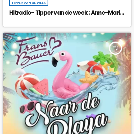
TIPPER VAN DE WEEK
Hitradio- Tipper van de week : Anne-Marie
& Shania Twain – Unhealthy !
queue_music