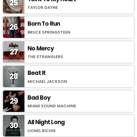
25
TAYLOR DAYNE
Born To Run
26
BRUCE SPRINGSTEEN
No Mercy
27
THE STRANGLERS
Beat It
28
MICHAEL JACKSON
Bad Boy
29
MIAMI SOUND MACHINE
All Night Long
30
LIONEL RICHIE