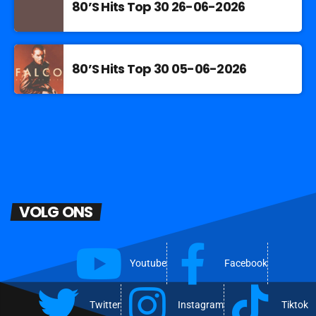
80’S Hits Top 30 26-06-2026
80’S Hits Top 30 05-06-2026
VOLG ONS
Youtube
Facebook
Twitter
Instagram
Tiktok