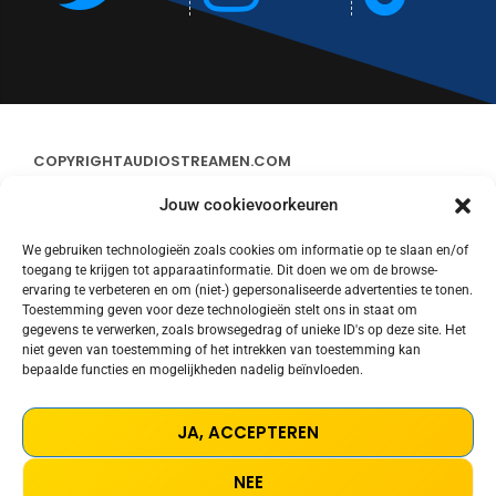
COPYRIGHT
AUDIOSTREAMEN.COM
Jouw cookievoorkeuren
ADVERTEREN
We gebruiken technologieën zoals cookies om informatie op te slaan en/of
toegang te krijgen tot apparaatinformatie. Dit doen we om de browse-
CONTACT
ervaring te verbeteren en om (niet-) gepersonaliseerde advertenties te tonen.
Toestemming geven voor deze technologieën stelt ons in staat om
gegevens te verwerken, zoals browsegedrag of unieke ID's op deze site. Het
STREAMS
niet geven van toestemming of het intrekken van toestemming kan
bepaalde functies en mogelijkheden nadelig beïnvloeden.
PRIVACY POLICY
JA, ACCEPTEREN
COOKIE POLICY (EU)
NEE