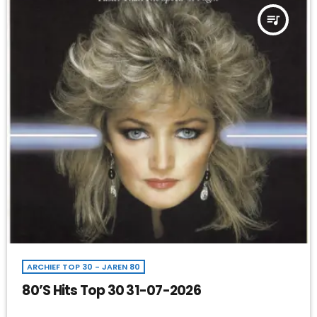
queue_music
ARCHIEF TOP 30 - JAREN 80
80’S Hits Top 30 31-07-2026