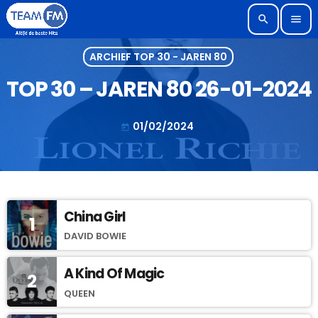
search
menu
ARCHIEF TOP 30 - JAREN 80
TOP 30 – JAREN 80 26-01-2024
01/02/2024
today
China Girl
1
DAVID BOWIE
A Kind Of Magic
2
QUEEN