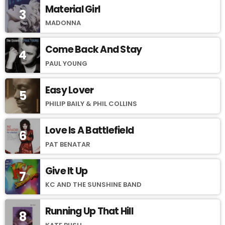
Material Girl
3
MADONNA
Come Back And Stay
4
PAUL YOUNG
Easy Lover
5
PHILIP BAILY & PHIL COLLINS
Love Is A Battlefield
6
PAT BENATAR
Give It Up
7
KC AND THE SUNSHINE BAND
Running Up That Hill
8