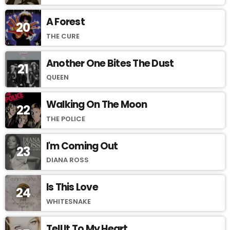
A Forest
20
THE CURE
Another One Bites The Dust
21
QUEEN
Walking On The Moon
22
THE POLICE
I'm Coming Out
23
DIANA ROSS
Is This Love
24
WHITESNAKE
Tell It To My Heart