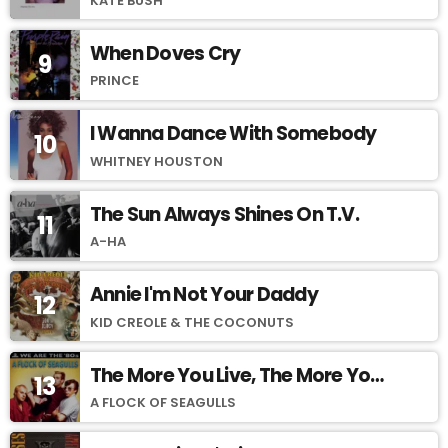
KATE BUSH
When Doves Cry
9
PRINCE
I Wanna Dance With Somebody
10
WHITNEY HOUSTON
The Sun Always Shines On T.V.
11
A-HA
Annie I'm Not Your Daddy
12
KID CREOLE & THE COCONUTS
The More You Live, The More You
13
Love
A FLOCK OF SEAGULLS