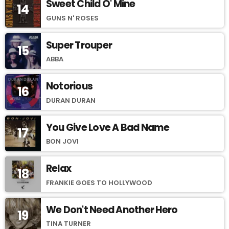
Sweet Child O' Mine
14
GUNS N' ROSES
Super Trouper
15
ABBA
Notorious
16
DURAN DURAN
You Give Love A Bad Name
17
BON JOVI
Relax
18
FRANKIE GOES TO HOLLYWOOD
We Don't Need Another Hero
19
TINA TURNER