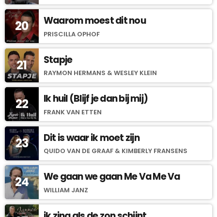
Waarom moest dit nou
20
PRISCILLA OPHOF
Stapje
21
RAYMON HERMANS & WESLEY KLEIN
Ik huil (Blijf je dan bij mij)
22
FRANK VAN ETTEN
Dit is waar ik moet zijn
23
QUIDO VAN DE GRAAF & KIMBERLY FRANSENS
We gaan we gaan Me Va Me Va
24
WILLIAM JANZ
ik zing als de zon schijnt