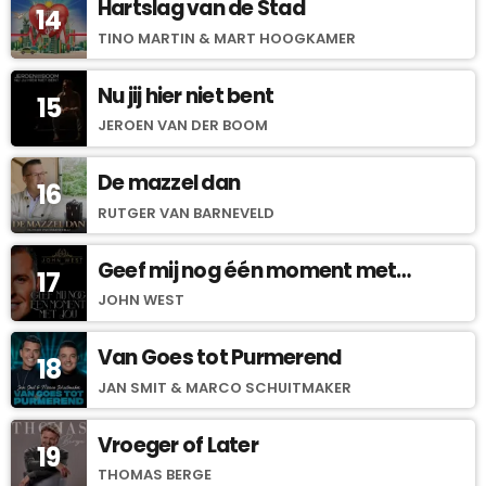
Hartslag van de Stad
14
TINO MARTIN & MART HOOGKAMER
Nu jij hier niet bent
15
JEROEN VAN DER BOOM
De mazzel dan
16
RUTGER VAN BARNEVELD
Geef mij nog één moment met
17
jou
JOHN WEST
Van Goes tot Purmerend
18
JAN SMIT & MARCO SCHUITMAKER
Vroeger of Later
19
THOMAS BERGE