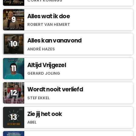
CORRY KONINGS
Alles wat ik doe
9
ROBERT VAN HEMERT
Alles kan vanavond
10
ANDRÉ HAZES
Altijd Vrijgezel
11
GERARD JOLING
Wordt nooit verliefd
12
STEF EKKEL
Zie jij het ook
13
ABEL