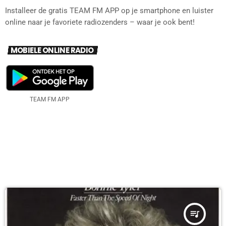
Installeer de gratis TEAM FM APP op je smartphone en luister
online naar je favoriete radiozenders – waar je ook bent!
MOBIELE ONLINE RADIO
TEAM FM APP
DIT VIND JE MISSCHIEN OOK LEUK
queue_music