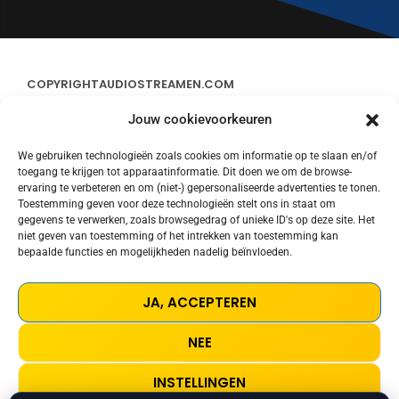
COPYRIGHT
AUDIOSTREAMEN.COM
Jouw cookievoorkeuren
ADVERTEREN
We gebruiken technologieën zoals cookies om informatie op te slaan en/of
toegang te krijgen tot apparaatinformatie. Dit doen we om de browse-
CONTACT
ervaring te verbeteren en om (niet-) gepersonaliseerde advertenties te tonen.
Toestemming geven voor deze technologieën stelt ons in staat om
gegevens te verwerken, zoals browsegedrag of unieke ID's op deze site. Het
STREAMS
niet geven van toestemming of het intrekken van toestemming kan
bepaalde functies en mogelijkheden nadelig beïnvloeden.
PRIVACY POLICY
JA, ACCEPTEREN
COOKIE POLICY (EU)
NEE
TERMS AND CONDITIONS
INSTELLINGEN