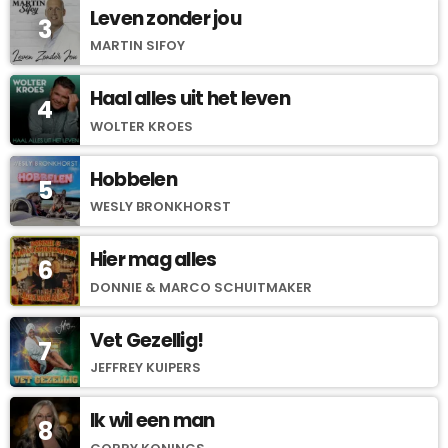
Leven zonder jou
3
MARTIN SIFOY
Haal alles uit het leven
4
WOLTER KROES
Hobbelen
5
WESLY BRONKHORST
Hier mag alles
6
DONNIE & MARCO SCHUITMAKER
Vet Gezellig!
7
JEFFREY KUIPERS
Ik wil een man
8