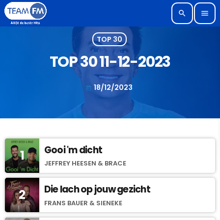
search
menu
TOP 30
TOP 30 11-12-2023
18/12/2023
today
Gooi 'm dicht
1
JEFFREY HEESEN & BRACE
Die lach op jouw gezicht
2
FRANS BAUER & SIENEKE