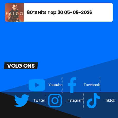
80’S Hits Top 30 05-06-2026
VOLG ONS
Youtube
Facebook
Twitter
Instagram
Tiktok