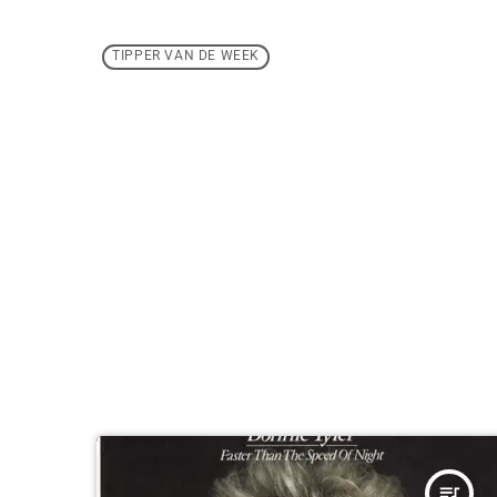
TIPPER VAN DE WEEK
queue_music