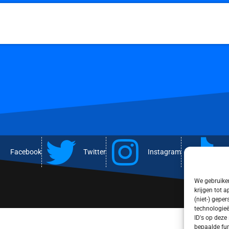
Facebook
Twitter
Instagram
T
We gebruiken
krijgen tot 
(niet-) gepe
technologieë
ID's op deze
bepaalde fun